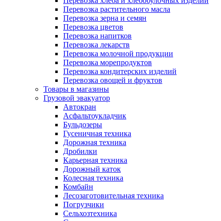
Перевозка хлеба и хлебобулочных изделий
Перевозка растительного масла
Перевозка зерна и семян
Перевозка цветов
Перевозка напитков
Перевозка лекарств
Перевозка молочной продукции
Перевозка морепродуктов
Перевозка кондитерских изделий
Перевозка овощей и фруктов
Товары в магазины
Грузовой эвакуатор
Автокран
Асфальтоукладчик
Бульдозеры
Гусеничная техника
Дорожная техника
Дробилки
Карьерная техника
Дорожный каток
Колесная техника
Комбайн
Лесозаготовительная техника
Погрузчики
Сельхозтехника