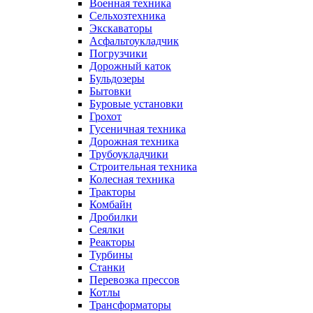
Военная техника
Сельхозтехника
Экскаваторы
Асфальтоукладчик
Погрузчики
Дорожный каток
Бульдозеры
Бытовки
Буровые установки
Грохот
Гусеничная техника
Дорожная техника
Трубоукладчики
Строительная техника
Колесная техника
Тракторы
Комбайн
Дробилки
Сеялки
Реакторы
Турбины
Станки
Перевозка прессов
Котлы
Трансформаторы