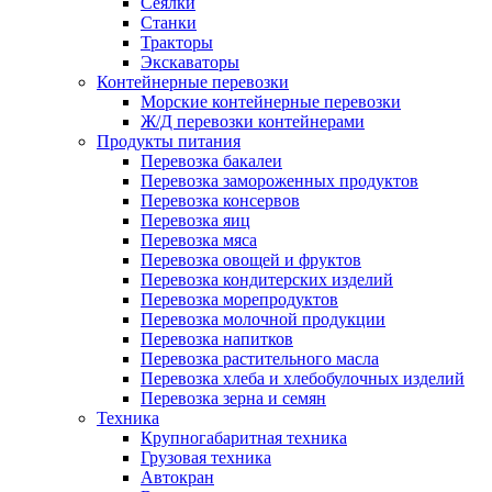
Сеялки
Станки
Тракторы
Экскаваторы
Контейнерные перевозки
Морские контейнерные перевозки
Ж/Д перевозки контейнерами
Продукты питания
Перевозка бакалеи
Перевозка замороженных продуктов
Перевозка консервов
Перевозка яиц
Перевозка мяса
Перевозка овощей и фруктов
Перевозка кондитерских изделий
Перевозка морепродуктов
Перевозка молочной продукции
Перевозка напитков
Перевозка растительного масла
Перевозка хлеба и хлебобулочных изделий
Перевозка зерна и семян
Техника
Крупногабаритная техника
Грузовая техника
Автокран