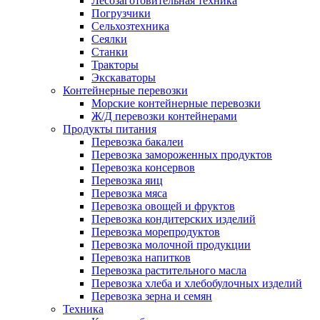
Лесозаготовительная техника
Погрузчики
Сельхозтехника
Сеялки
Станки
Тракторы
Экскаваторы
Контейнерные перевозки
Морские контейнерные перевозки
Ж/Д перевозки контейнерами
Продукты питания
Перевозка бакалеи
Перевозка замороженных продуктов
Перевозка консервов
Перевозка яиц
Перевозка мяса
Перевозка овощей и фруктов
Перевозка кондитерских изделий
Перевозка морепродуктов
Перевозка молочной продукции
Перевозка напитков
Перевозка растительного масла
Перевозка хлеба и хлебобулочных изделий
Перевозка зерна и семян
Техника