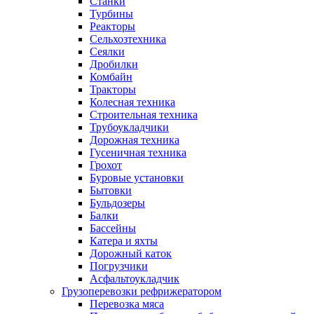
Станки
Турбины
Реакторы
Сельхозтехника
Сеялки
Дробилки
Комбайн
Тракторы
Колесная техника
Строительная техника
Трубоукладчики
Дорожная техника
Гусеничная техника
Грохот
Буровые установки
Бытовки
Бульдозеры
Балки
Бассейны
Катера и яхты
Дорожный каток
Погрузчики
Асфальтоукладчик
Грузоперевозки рефрижератором
Перевозка мяса