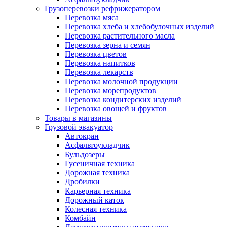
Грузоперевозки рефрижератором
Перевозка мяса
Перевозка хлеба и хлебобулочных изделий
Перевозка растительного масла
Перевозка зерна и семян
Перевозка цветов
Перевозка напитков
Перевозка лекарств
Перевозка молочной продукции
Перевозка морепродуктов
Перевозка кондитерских изделий
Перевозка овощей и фруктов
Товары в магазины
Грузовой эвакуатор
Автокран
Асфальтоукладчик
Бульдозеры
Гусеничная техника
Дорожная техника
Дробилки
Карьерная техника
Дорожный каток
Колесная техника
Комбайн