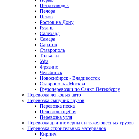
Петрозаводск
Печора
Псков
Ростов-на-Дону
Рязань
Салехард
Самара
Саратов
Ставрополь
Тольятти
Уфа
Фрязино
Челябинск
Новосибирск - Владивосток
Ставрополь - Москва
Грузоперевозки по Санкт-Петербургу
Перевозка легковых авто
Перевозка сыпучих грузов
Перевозка песка
Перевозка щебня
Перевозка угля
Перевозка длинномерных и тяжеловесных грузов
Перевозка строительных материалов
Кирпич