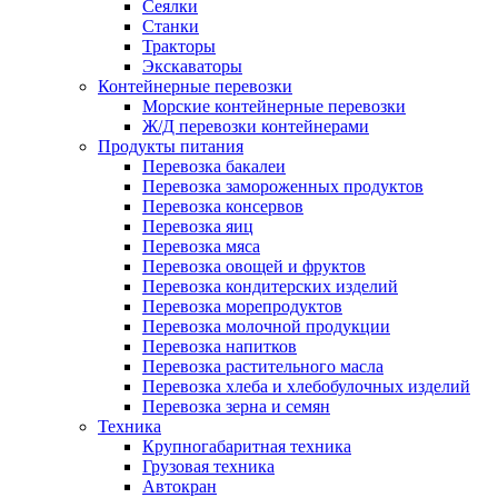
Сеялки
Станки
Тракторы
Экскаваторы
Контейнерные перевозки
Морские контейнерные перевозки
Ж/Д перевозки контейнерами
Продукты питания
Перевозка бакалеи
Перевозка замороженных продуктов
Перевозка консервов
Перевозка яиц
Перевозка мяса
Перевозка овощей и фруктов
Перевозка кондитерских изделий
Перевозка морепродуктов
Перевозка молочной продукции
Перевозка напитков
Перевозка растительного масла
Перевозка хлеба и хлебобулочных изделий
Перевозка зерна и семян
Техника
Крупногабаритная техника
Грузовая техника
Автокран