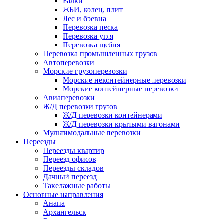
Балки
ЖБИ, колец, плит
Лес и бревна
Перевозка песка
Перевозка угля
Перевозка щебня
Перевозка промышленных грузов
Автоперевозки
Морские грузоперевозки
Морские неконтейнерные перевозки
Морские контейнерные перевозки
Авиаперевозки
Ж/Д перевозки грузов
Ж/Д перевозки контейнерами
Ж/Д перевозки крытыми вагонами
Мультимодальные перевозки
Переезды
Переезды квартир
Переезд офисов
Переезды складов
Дачный переезд
Такелажные работы
Основные направления
Анапа
Архангельск