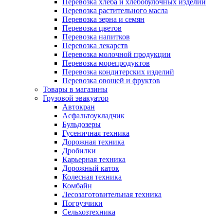
Перевозка хлеба и хлебобулочных изделий
Перевозка растительного масла
Перевозка зерна и семян
Перевозка цветов
Перевозка напитков
Перевозка лекарств
Перевозка молочной продукции
Перевозка морепродуктов
Перевозка кондитерских изделий
Перевозка овощей и фруктов
Товары в магазины
Грузовой эвакуатор
Автокран
Асфальтоукладчик
Бульдозеры
Гусеничная техника
Дорожная техника
Дробилки
Карьерная техника
Дорожный каток
Колесная техника
Комбайн
Лесозаготовительная техника
Погрузчики
Сельхозтехника