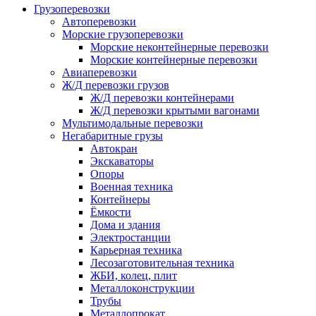
Грузоперевозки
Автоперевозки
Морские грузоперевозки
Морские неконтейнерные перевозки
Морские контейнерные перевозки
Авиаперевозки
Ж/Д перевозки грузов
Ж/Д перевозки контейнерами
Ж/Д перевозки крытыми вагонами
Мультимодальные перевозки
Негабаритные грузы
Автокран
Экскаваторы
Опоры
Военная техника
Контейнеры
Ёмкости
Дома и здания
Электростанции
Карьерная техника
Лесозаготовительная техника
ЖБИ, колец, плит
Металлоконструкции
Трубы
Металлопрокат