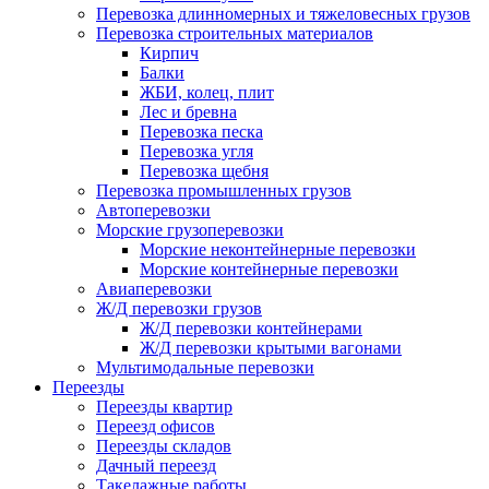
Перевозка длинномерных и тяжеловесных грузов
Перевозка строительных материалов
Кирпич
Балки
ЖБИ, колец, плит
Лес и бревна
Перевозка песка
Перевозка угля
Перевозка щебня
Перевозка промышленных грузов
Автоперевозки
Морские грузоперевозки
Морские неконтейнерные перевозки
Морские контейнерные перевозки
Авиаперевозки
Ж/Д перевозки грузов
Ж/Д перевозки контейнерами
Ж/Д перевозки крытыми вагонами
Мультимодальные перевозки
Переезды
Переезды квартир
Переезд офисов
Переезды складов
Дачный переезд
Такелажные работы