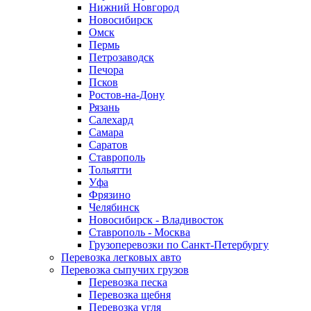
Нижний Новгород
Новосибирск
Омск
Пермь
Петрозаводск
Печора
Псков
Ростов-на-Дону
Рязань
Салехард
Самара
Саратов
Ставрополь
Тольятти
Уфа
Фрязино
Челябинск
Новосибирск - Владивосток
Ставрополь - Москва
Грузоперевозки по Санкт-Петербургу
Перевозка легковых авто
Перевозка сыпучих грузов
Перевозка песка
Перевозка щебня
Перевозка угля