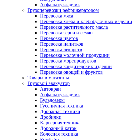
Асфальтоукладчик
Грузоперевозки рефрижератором
Перевозка мяса
Перевозка хлеба и хлебобулочных изделий
Перевозка растительного масла
Перевозка зерна и семян
Перевозка цветов
Перевозка напитков
Перевозка лекарств
Перевозка молочной продукции
Перевозка морепродуктов
Перевозка кондитерских изделий
Перевозка овощей и фруктов
Товары в магазины
Грузовой эвакуатор
Автокран
Асфальтоукладчик
Бульдозеры
Гусеничная техника
Дорожная техника
Дробилки
Карьерная техника
Дорожный каток
Колесная техника
Комбайн