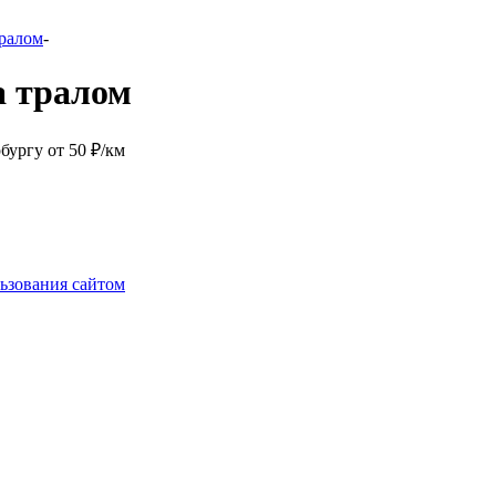
тралом
-
а тралом
бургу от 50 ₽/км
ьзования сайтом