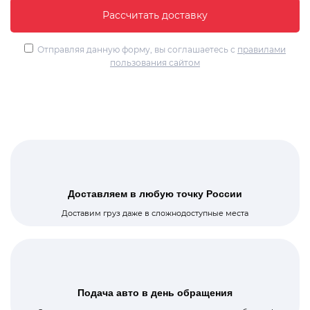
Техника
Оборудование
Отправляя данную форму, вы соглашаетесь с
правилами
пользования сайтом
Тяжеловесные перевозки
Опасные грузы
Нестандартные перевозки
Хрупкие грузы
Лес и бревна
Грузоперевозки фурами
Доставляем в любую точку России
Доставим груз даже в сложнодоступные места
Сборные грузы
Междугородние перевозки
Перевозка легковых авто
Подача авто в день обращения
Перевозка сыпучих грузов