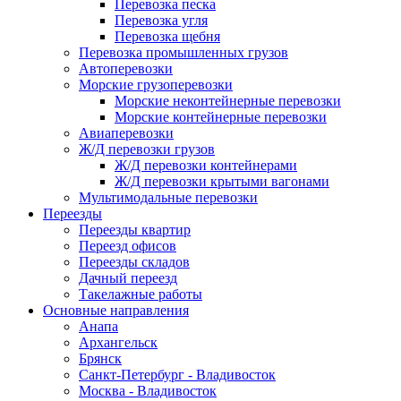
Перевозка песка
Перевозка угля
Перевозка щебня
Перевозка промышленных грузов
Автоперевозки
Морские грузоперевозки
Морские неконтейнерные перевозки
Морские контейнерные перевозки
Авиаперевозки
Ж/Д перевозки грузов
Ж/Д перевозки контейнерами
Ж/Д перевозки крытыми вагонами
Мультимодальные перевозки
Переезды
Переезды квартир
Переезд офисов
Переезды складов
Дачный переезд
Такелажные работы
Основные направления
Анапа
Архангельск
Брянск
Санкт-Петербург - Владивосток
Москва - Владивосток