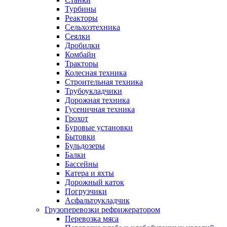
Турбины
Реакторы
Сельхозтехника
Сеялки
Дробилки
Комбайн
Тракторы
Колесная техника
Строительная техника
Трубоукладчики
Дорожная техника
Гусеничная техника
Грохот
Буровые установки
Бытовки
Бульдозеры
Балки
Бассейны
Катера и яхты
Дорожный каток
Погрузчики
Асфальтоукладчик
Грузоперевозки рефрижератором
Перевозка мяса