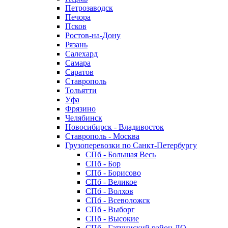
Петрозаводск
Печора
Псков
Ростов-на-Дону
Рязань
Салехард
Самара
Саратов
Ставрополь
Тольятти
Уфа
Фрязино
Челябинск
Новосибирск - Владивосток
Ставрополь - Москва
Грузоперевозки по Санкт-Петербургу
СПб - Большая Весь
СПб - Бор
СПб - Борисово
СПб - Великое
СПб - Волхов
СПб - Всеволожск
СПб - Выборг
СПб - Высокие
СПб - Гатчинский район ЛО