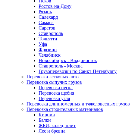
Псков
Ростов-на-Дону
Рязань
Салехард
Самара
Саратов
Ставрополь
Тольятти
Уфа
Фрязино
Челябинск
Новосибирск - Владивосток
Ставрополь - Москва
Грузоперевозки по Санкт-Петербургу
Перевозка легковых авто
Перевозка сыпучих грузов
Перевозка песка
Перевозка щебня
Перевозка угля
Перевозка длинномерных и тяжеловесных грузов
Перевозка строительных материалов
Кирпич
Балки
ЖБИ, колец, плит
Лес и бревна