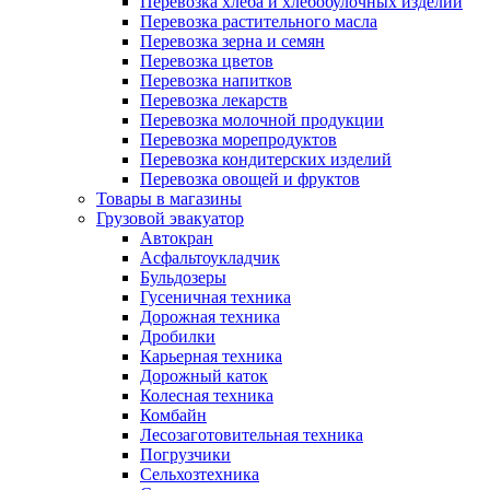
Перевозка хлеба и хлебобулочных изделий
Перевозка растительного масла
Перевозка зерна и семян
Перевозка цветов
Перевозка напитков
Перевозка лекарств
Перевозка молочной продукции
Перевозка морепродуктов
Перевозка кондитерских изделий
Перевозка овощей и фруктов
Товары в магазины
Грузовой эвакуатор
Автокран
Асфальтоукладчик
Бульдозеры
Гусеничная техника
Дорожная техника
Дробилки
Карьерная техника
Дорожный каток
Колесная техника
Комбайн
Лесозаготовительная техника
Погрузчики
Сельхозтехника