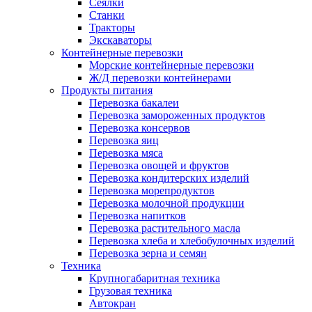
Сеялки
Станки
Тракторы
Экскаваторы
Контейнерные перевозки
Морские контейнерные перевозки
Ж/Д перевозки контейнерами
Продукты питания
Перевозка бакалеи
Перевозка замороженных продуктов
Перевозка консервов
Перевозка яиц
Перевозка мяса
Перевозка овощей и фруктов
Перевозка кондитерских изделий
Перевозка морепродуктов
Перевозка молочной продукции
Перевозка напитков
Перевозка растительного масла
Перевозка хлеба и хлебобулочных изделий
Перевозка зерна и семян
Техника
Крупногабаритная техника
Грузовая техника
Автокран