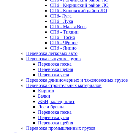
СПб - Киришский район ЛО
СПб - Кировский район ЛО
СПб- Луга
СПб - Лука
СПб - Малая Весь
СПб - Тихвин
СПб - Тосно
СПб - Чёрное
СПб - Янино
Перевозка легковых авто
Перевозка сыпучих грузов
Перевозка песка
Перевозка щебня
Перевозка угля
Перевозка длинномерных и тяжеловесных грузов
Перевозка строительных материалов
Кирпич
Балки
ЖБИ, колец, плит
Лес и бревна
Перевозка песка
Перевозка угля
Перевозка щебня
Перевозка промышленных грузов