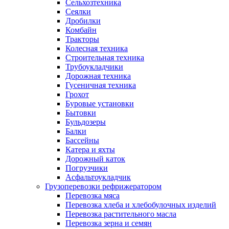
Сельхозтехника
Сеялки
Дробилки
Комбайн
Тракторы
Колесная техника
Строительная техника
Трубоукладчики
Дорожная техника
Гусеничная техника
Грохот
Буровые установки
Бытовки
Бульдозеры
Балки
Бассейны
Катера и яхты
Дорожный каток
Погрузчики
Асфальтоукладчик
Грузоперевозки рефрижератором
Перевозка мяса
Перевозка хлеба и хлебобулочных изделий
Перевозка растительного масла
Перевозка зерна и семян