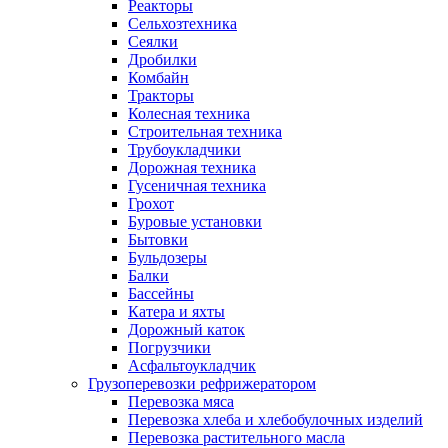
Реакторы
Сельхозтехника
Сеялки
Дробилки
Комбайн
Тракторы
Колесная техника
Строительная техника
Трубоукладчики
Дорожная техника
Гусеничная техника
Грохот
Буровые установки
Бытовки
Бульдозеры
Балки
Бассейны
Катера и яхты
Дорожный каток
Погрузчики
Асфальтоукладчик
Грузоперевозки рефрижератором
Перевозка мяса
Перевозка хлеба и хлебобулочных изделий
Перевозка растительного масла