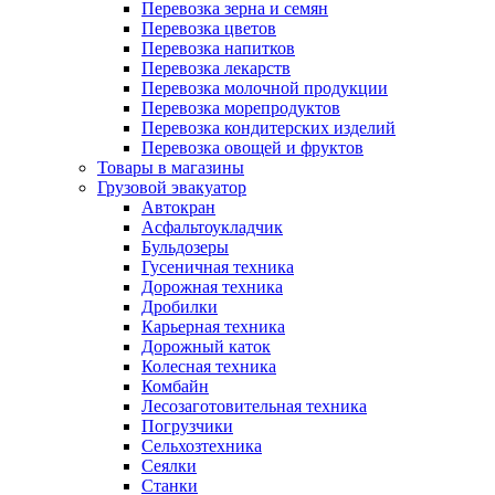
Перевозка зерна и семян
Перевозка цветов
Перевозка напитков
Перевозка лекарств
Перевозка молочной продукции
Перевозка морепродуктов
Перевозка кондитерских изделий
Перевозка овощей и фруктов
Товары в магазины
Грузовой эвакуатор
Автокран
Асфальтоукладчик
Бульдозеры
Гусеничная техника
Дорожная техника
Дробилки
Карьерная техника
Дорожный каток
Колесная техника
Комбайн
Лесозаготовительная техника
Погрузчики
Сельхозтехника
Сеялки
Станки